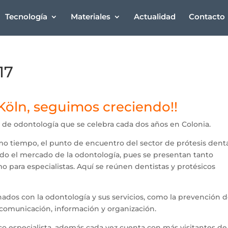
Tecnología
Materiales
Actualidad
Contacto
17
Köln, seguimos creciendo!!
l de odontología que se celebra cada dos años en Colonia.
ismo tiempo, el punto de encuentro del sector de prótesis dent
todo el mercado de la odontología, pues se presentan tanto
o para especialistas. Aquí se reúnen dentistas y protésicos
ionados con la odontología y sus servicios, como la prevención 
comunicación, información y organización.
lico especialista, además cada vez cuenta con más visitantes de