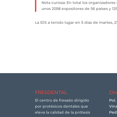
Nota curiosa: En total los organizadores s
unos 2058 expositores de 56 países y 125
La IDS a tenido lugar en 5 días de martes, 2
FRESDENTAL
Dir
El centro de fresado dirigido
Pol.
por protésicos dentales que
Vina
eleva la calidad de la prótesis
Ped