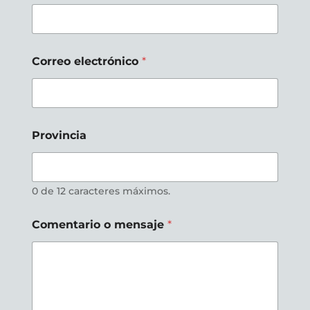
C
Correo electrónico
*
o
r
r
e
o
*
Provincia
*
0 de 12 caracteres máximos.
Comentario o mensaje
*