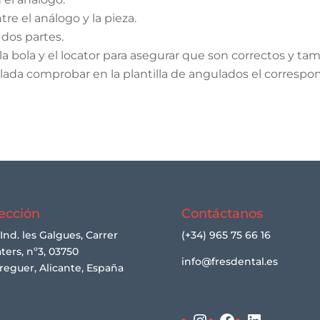
tre el análogo y la pieza.
dos partes.
la bola y el locator para asegurar que son correctos y tam
ada comprobar en la plantilla de angulados el correspo
ección
Contáctanos
 Ind. les Galgues, Carrer
(+34) 965 75 66 16
ters, nº3, 03750
info@fresdental.es
reguer, Alicante, España
Instagram
Facebook
LinkedIn