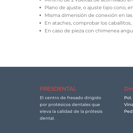
Plano de ajuste, o ajuste tipo cono, en
Misma dimensión de conexión en las 
En ataches, comprobar los caballitos, 
En caso de pieza con chimenea angul
FRESDENTAL
Dir
El centro de fresado dirigido
Pol.
por protésicos dentales que
Vina
eleva la calidad de la prótesis
Ped
dental.