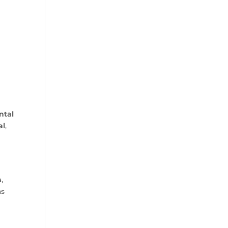
m
ntal
al
,
,
as