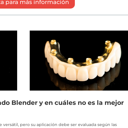
a para más información
ado Blender y en cuáles no es la mejor
versátil, pero su aplicación debe ser evaluada según las