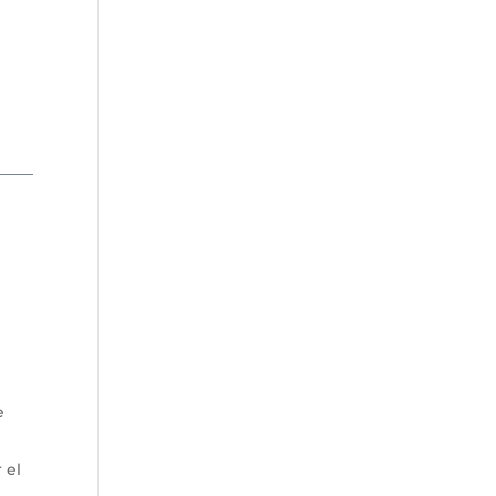
e
 el