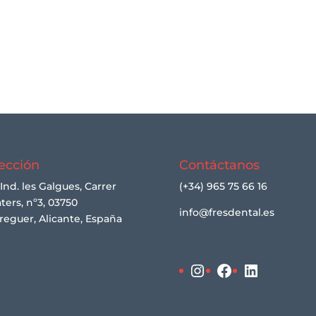
ección
Contáctanos
 Ind. les Galgues, Carrer
(+34) 965 75 66 16
ters, nº3, 03750
info@fresdental.es
reguer, Alicante, España
Instagram
Facebook
LinkedIn