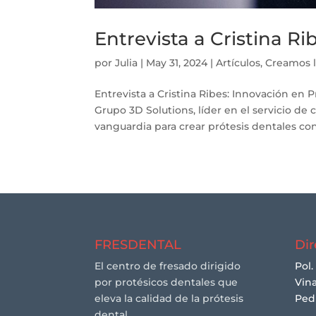
Entrevista a Cristina Ri
por
Julia
|
May 31, 2024
|
Artículos
,
Creamos 
Entrevista a Cristina Ribes: Innovación en 
Grupo 3D Solutions, líder en el servicio de c
vanguardia para crear prótesis dentales con.
FRESDENTAL
Dir
El centro de fresado dirigido
Pol.
por protésicos dentales que
Vina
eleva la calidad de la prótesis
Ped
dental.